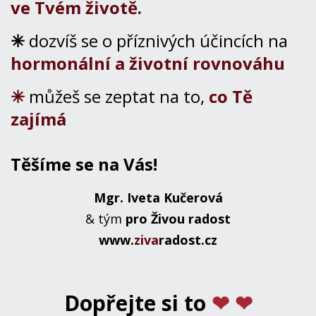
ve Tvém životě.
✳
dozvíš se o příznivých účincích na
hormonální a životní rovnováhu
✳
můžeš se zeptat na to,
co Tě
zajímá
Těšíme se na Vás!
Mgr. Iveta Kučerová
& tým
pro Živou radost
www.
ziva
radost.cz
Dopřejte si to
❤ ❤