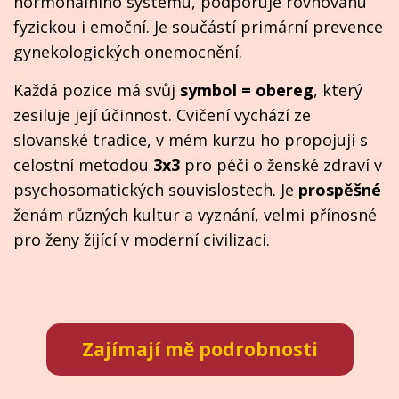
hormonálního systému, podporuje rovnováhu
fyzickou i emoční. Je součástí primární prevence
gynekologických onemocnění.
Každá pozice má svůj
symbol = obereg
, který
zesiluje její účinnost. Cvičení vychází ze
slovanské tradice, v mém kurzu ho propojuji s
celostní metodou
3x3
pro péči o ženské zdraví v
psychosomatických souvislostech. Je
prospěšné
ženám různých kultur a vyznání, velmi přínosné
pro ženy žijící v moderní civilizaci.
Zajímají mě podrobnosti