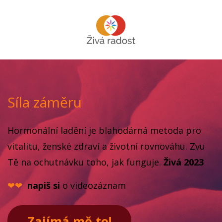
Síla záměru
Hormonální ladění je blahodárná metoda pro
vitalitu, ženské zdraví a životní rovnováhu. Zvu
Tě na ochutnávku toho, jak funguje.
Živá 2023
❤❤
napiš si
o videozáznam
Zajímá mě to!